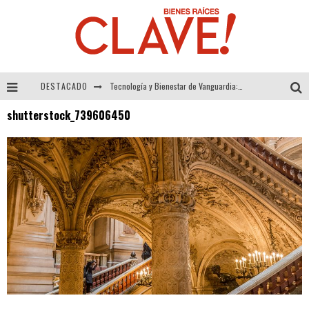
DESTACADO
Tecnología y Bienestar de Vanguardia: El Inodoro Inteligente Neotech de FV.
shutterstock_739606450
Sector Inmobiliario – recuperación a paso firme
Alexandra Bedoya – La Constancia detrás de La Paletería
El Despertar de la Calidez: Acabados Dorados de FV para Elevar tu Espacio