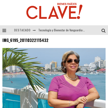
DESTACADO
Tecnología y Bienestar de Vanguardia: El Inodoro Inteligente Neotech de FV.
IMG_6195_20110322115432
Sector Inmobiliario – recuperación a paso firme
Alexandra Bedoya – La Constancia detrás de La Paletería
El Despertar de la Calidez: Acabados Dorados de FV para Elevar tu Espacio