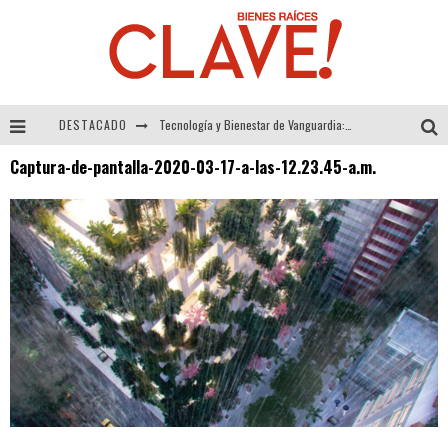
DESTACADO
Tecnología y Bienestar de Vanguardia: El Inodoro Inteligente Neotech de FV.
Captura-de-pantalla-2020-03-17-a-las-12.23.45-a.m.
Sector Inmobiliario – recuperación a paso firme
Alexandra Bedoya – La Constancia detrás de La Paletería
El Despertar de la Calidez: Acabados Dorados de FV para Elevar tu Espacio