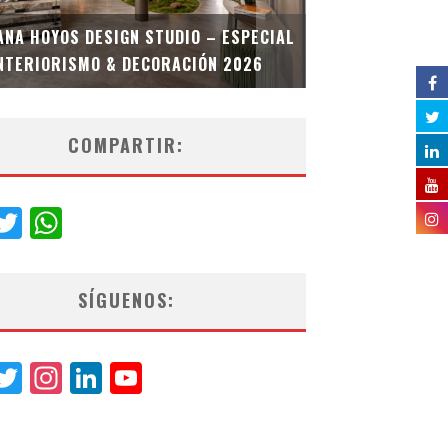
MULTIOFICINA
ANA HOYOS DESIGN STUDIO – ESPECIAL
ESPECIAL INT
NTERIORISMO & DECORACIÓN 2026
COMPARTIR:
acebook
Twitter
WhatsApp
SÍGUENOS:
acebook
Twitter
Instagram
LinkedIn
YouTube
Channel