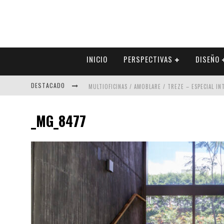
INICIO
PERSPECTIVAS
DISEÑO
DESTACADO
MULTIOFICINAS / AMOBLARE / TREZE – ESPECIAL I
ABAD VERGARA ARQUITECTOS – ESPECIAL INTERIOR
_MG_8477
COLINEAL – ESPECIAL INTERIORISMO & DECORACIÓN
ADRIANA HOYOS DESIGN STUDIO – ESPECIAL INTER