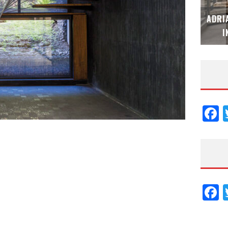
MUBB DESIGN STUDIO – ESPECIAL
ADRI
INTERIORISMO & DECORACIÓN 2026
I
F
F