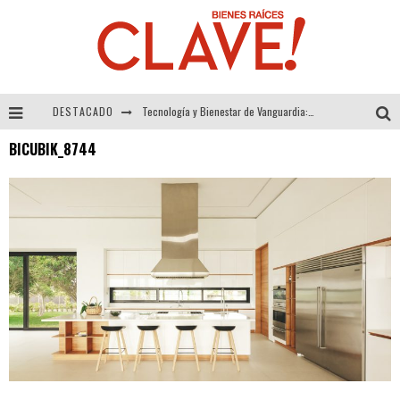
DESTACADO
Tecnología y Bienestar de Vanguardia: El Inodoro Inteligente Neotech de FV.
BICUBIK_8744
Sector Inmobiliario – recuperación a paso firme
Alexandra Bedoya – La Constancia detrás de La Paletería
El Despertar de la Calidez: Acabados Dorados de FV para Elevar tu Espacio