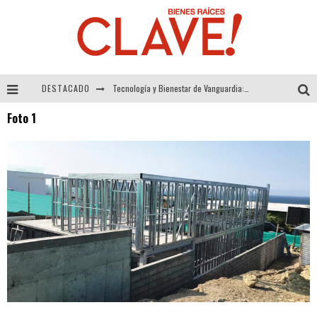
DESTACADO
Tecnología y Bienestar de Vanguardia: El Inodoro Inteligente Neotech de FV.
Foto 1
Sector Inmobiliario – recuperación a paso firme
Alexandra Bedoya – La Constancia detrás de La Paletería
El Despertar de la Calidez: Acabados Dorados de FV para Elevar tu Espacio