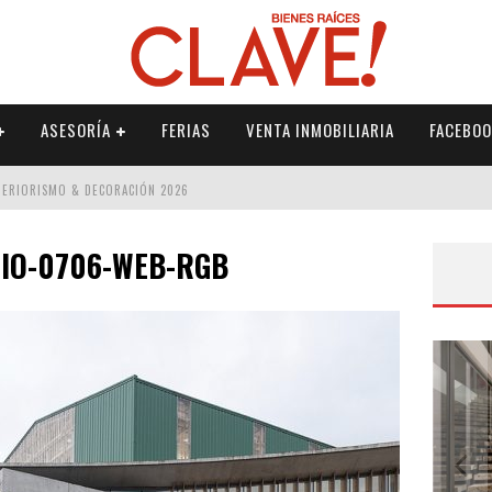
ASESORÍA
FERIAS
VENTA INMOBILIARIA
FACEBOO
NTERIORISMO & DECORACIÓN 2026
ISMO & DECORACIÓN 2026
DIO-0706-WEB-RGB
 2026
IORISMO & DECORACIÓN 2026