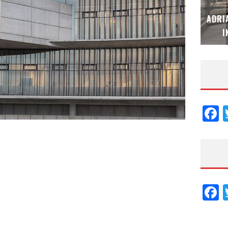
MUBB DESIGN STUDIO – ESPECIAL
ADRI
INTERIORISMO & DECORACIÓN 2026
I
F
F