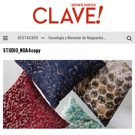
DESTACADO
Tecnología y Bienestar de Vanguardia: El Inodoro Inteligente Neotech de FV.
STUDIO_NOA4copy
Sector Inmobiliario – recuperación a paso firme
Alexandra Bedoya – La Constancia detrás de La Paletería
El Despertar de la Calidez: Acabados Dorados de FV para Elevar tu Espacio