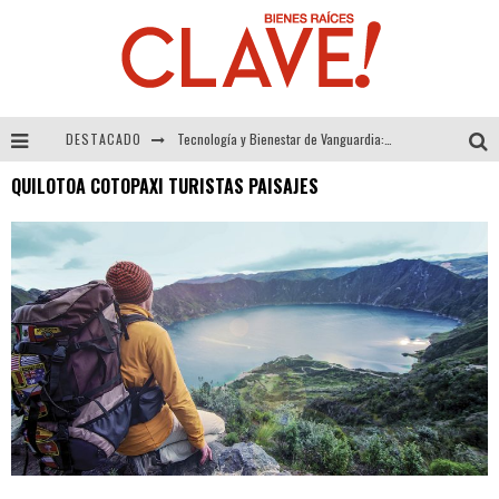
DESTACADO
Tecnología y Bienestar de Vanguardia: El Inodoro Inteligente Neotech de FV.
QUILOTOA COTOPAXI TURISTAS PAISAJES
Sector Inmobiliario – recuperación a paso firme
Alexandra Bedoya – La Constancia detrás de La Paletería
El Despertar de la Calidez: Acabados Dorados de FV para Elevar tu Espacio