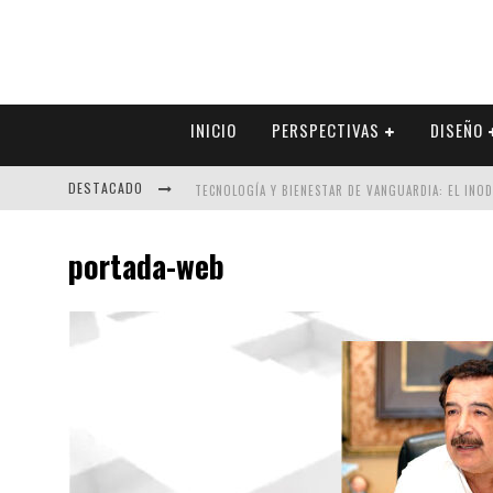
INICIO
PERSPECTIVAS
DISEÑO
DESTACADO
TECNOLOGÍA Y BIENESTAR DE VANGUARDIA: EL INO
SECTOR INMOBILIARIO – RECUPERACIÓN A PASO FI
portada-web
ALEXANDRA BEDOYA – LA CONSTANCIA DETRÁS DE LA
EL DESPERTAR DE LA CALIDEZ: ACABADOS DORADOS 