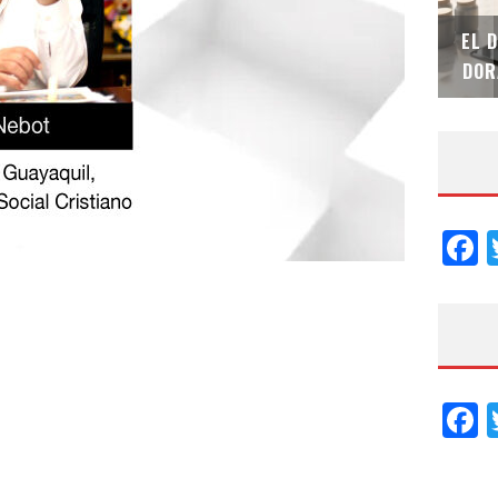
SAINT-GOBAIN IMPTEK – XI CONVENCIÓN
EL 
INTERNACIONAL
DOR
F
F