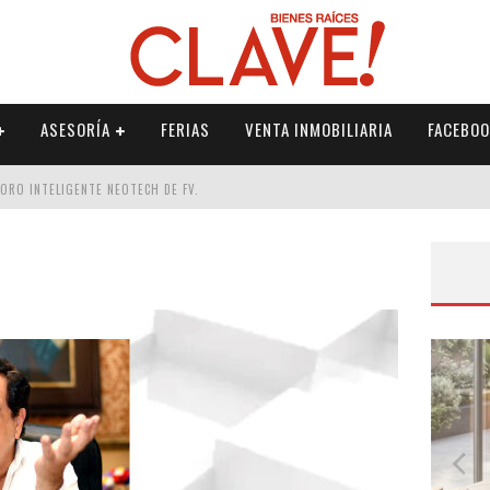
ASESORÍA
FERIAS
VENTA INMOBILIARIA
FACEBOO
DORO INTELIGENTE NEOTECH DE FV.
RME
 PALETERÍA
DE FV PARA ELEVAR TU ESPACIO