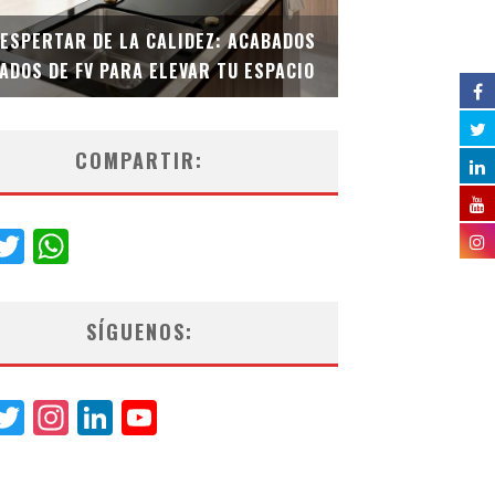
DESPERTAR DE LA CALIDEZ: ACABADOS
TECNOLOGÍA Y B
ADOS DE FV PARA ELEVAR TU ESPACIO
EL INODORO INT
COMPARTIR:
acebook
Twitter
WhatsApp
SÍGUENOS:
acebook
Twitter
Instagram
LinkedIn
YouTube
Channel