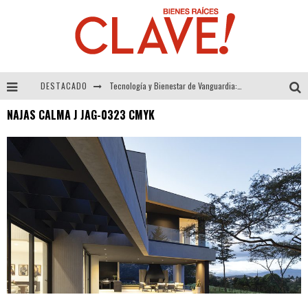
DESTACADO
Tecnología y Bienestar de Vanguardia: El Inodoro Inteligente Neotech de FV.
NAJAS CALMA J JAG-0323 CMYK
Sector Inmobiliario – recuperación a paso firme
Alexandra Bedoya – La Constancia detrás de La Paletería
El Despertar de la Calidez: Acabados Dorados de FV para Elevar tu Espacio