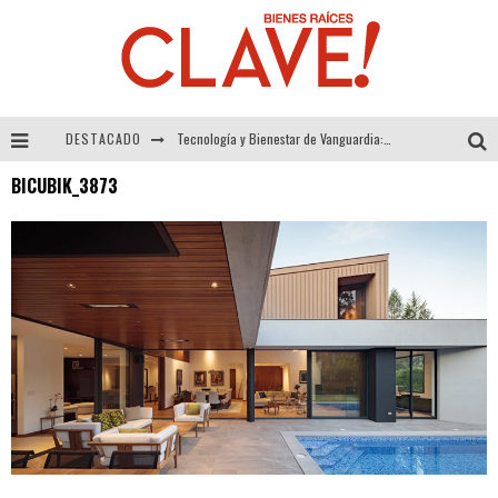
DESTACADO
Tecnología y Bienestar de Vanguardia: El Inodoro Inteligente Neotech de FV.
BICUBIK_3873
Sector Inmobiliario – recuperación a paso firme
Alexandra Bedoya – La Constancia detrás de La Paletería
El Despertar de la Calidez: Acabados Dorados de FV para Elevar tu Espacio