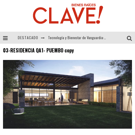
DESTACADO
Tecnología y Bienestar de Vanguardia: El Inodoro Inteligente Neotech de FV.
03-RESIDENCIA QA1- PUEMBO copy
Sector Inmobiliario – recuperación a paso firme
Alexandra Bedoya – La Constancia detrás de La Paletería
El Despertar de la Calidez: Acabados Dorados de FV para Elevar tu Espacio