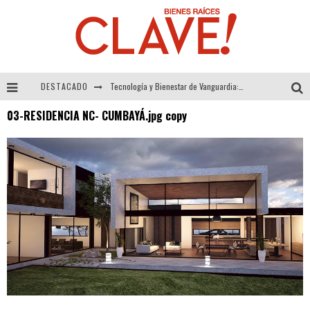
DESTACADO
Tecnología y Bienestar de Vanguardia: El Inodoro Inteligente Neotech de FV.
03-RESIDENCIA NC- CUMBAYÁ.jpg copy
Sector Inmobiliario – recuperación a paso firme
Alexandra Bedoya – La Constancia detrás de La Paletería
El Despertar de la Calidez: Acabados Dorados de FV para Elevar tu Espacio