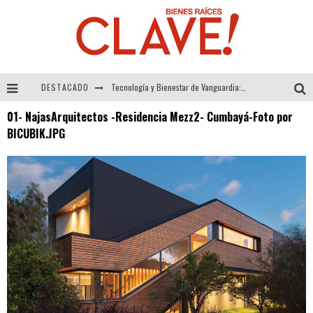
DESTACADO
Tecnología y Bienestar de Vanguardia: El Inodoro Inteligente Neotech de FV.
01- NajasArquitectos -Residencia Mezz2- Cumbayá-Foto por
Sector Inmobiliario – recuperación a paso firme
BICUBIK.JPG
Alexandra Bedoya – La Constancia detrás de La Paletería
El Despertar de la Calidez: Acabados Dorados de FV para Elevar tu Espacio