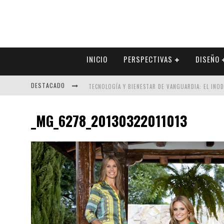
INICIO
PERSPECTIVAS
DISEÑO
DESTACADO
TECNOLOGÍA Y BIENESTAR DE VANGUARDIA: EL INO
SECTOR INMOBILIARIO – RECUPERACIÓN A PASO FI
_MG_6278_20130322011013
ALEXANDRA BEDOYA – LA CONSTANCIA DETRÁS DE LA
EL DESPERTAR DE LA CALIDEZ: ACABADOS DORADOS 