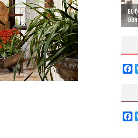
SAINT-GOBAIN IMPTEK – XI CONVENCIÓN
EL 
INTERNACIONAL
DOR
F
F