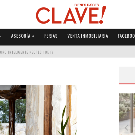
ASESORÍA
FERIAS
VENTA INMOBILIARIA
FACEBOO
DORO INTELIGENTE NEOTECH DE FV.
RME
 PALETERÍA
DE FV PARA ELEVAR TU ESPACIO