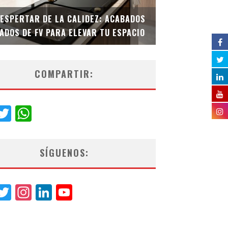
DESPERTAR DE LA CALIDEZ: ACABADOS
TECNOLOGÍA Y B
ADOS DE FV PARA ELEVAR TU ESPACIO
EL INODORO INT
COMPARTIR:
acebook
Twitter
WhatsApp
SÍGUENOS:
acebook
Twitter
Instagram
LinkedIn
YouTube
Channel