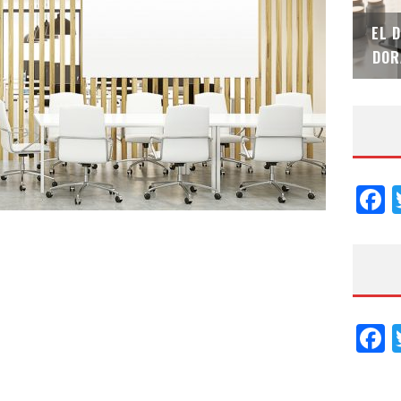
SAINT-GOBAIN IMPTEK – XI CONVENCIÓN
EL 
INTERNACIONAL
DOR
F
F