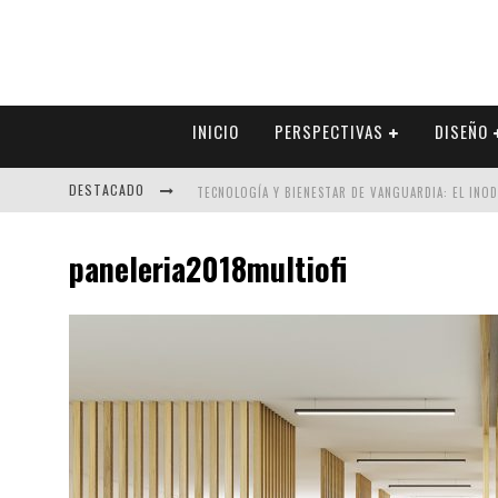
INICIO
PERSPECTIVAS
DISEÑO
DESTACADO
TECNOLOGÍA Y BIENESTAR DE VANGUARDIA: EL INO
SECTOR INMOBILIARIO – RECUPERACIÓN A PASO FI
paneleria2018multiofi
ALEXANDRA BEDOYA – LA CONSTANCIA DETRÁS DE LA
EL DESPERTAR DE LA CALIDEZ: ACABADOS DORADOS 