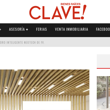
ASESORÍA
FERIAS
VENTA INMOBILIARIA
FACEBOO
DORO INTELIGENTE NEOTECH DE FV.
RME
 PALETERÍA
DE FV PARA ELEVAR TU ESPACIO