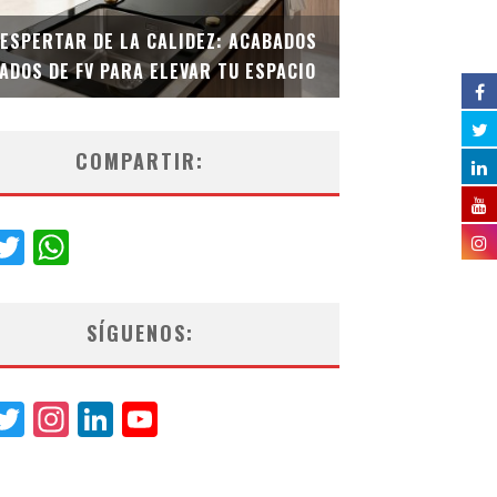
DESPERTAR DE LA CALIDEZ: ACABADOS
TECNOLOGÍA Y B
ADOS DE FV PARA ELEVAR TU ESPACIO
EL INODORO INT
COMPARTIR:
acebook
Twitter
WhatsApp
SÍGUENOS:
acebook
Twitter
Instagram
LinkedIn
YouTube
Channel