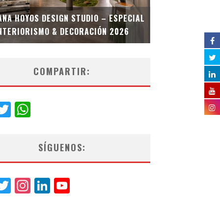
MULTIOFICINA
ANA HOYOS DESIGN STUDIO – ESPECIAL
ESPECIAL INT
NTERIORISMO & DECORACIÓN 2026
COMPARTIR:
acebook
Twitter
WhatsApp
SÍGUENOS:
acebook
Twitter
Instagram
LinkedIn
YouTube
Channel