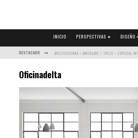
INICIO
PERSPECTIVAS
DISEÑO
DESTACADO
MULTIOFICINAS / AMOBLARE / TREZE – ESPECIAL I
ABAD VERGARA ARQUITECTOS – ESPECIAL INTERIOR
Oficinadelta
COLINEAL – ESPECIAL INTERIORISMO & DECORACIÓN
ADRIANA HOYOS DESIGN STUDIO – ESPECIAL INTER