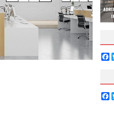
MUBB DESIGN STUDIO – ESPECIAL
ADRI
INTERIORISMO & DECORACIÓN 2026
I
F
F