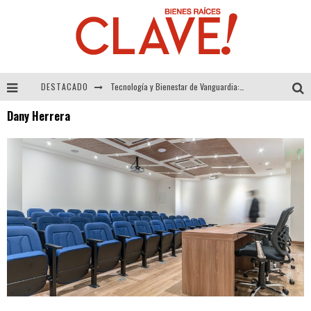
DESTACADO
Tecnología y Bienestar de Vanguardia: El Inodoro Inteligente Neotech de FV.
Dany Herrera
Sector Inmobiliario – recuperación a paso firme
Alexandra Bedoya – La Constancia detrás de La Paletería
El Despertar de la Calidez: Acabados Dorados de FV para Elevar tu Espacio