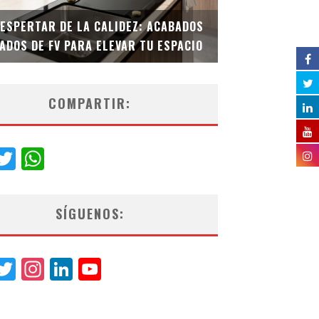
DESPERTAR DE LA CALIDEZ: ACABADOS
TECNOLOGÍA Y B
ADOS DE FV PARA ELEVAR TU ESPACIO
EL INODORO INT
COMPARTIR:
acebook
Twitter
WhatsApp
SÍGUENOS:
acebook
Twitter
Instagram
LinkedIn
YouTube
Channel