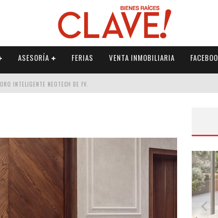
ASESORÍA
FERIAS
VENTA INMOBILIARIA
FACEBOO
DORO INTELIGENTE NEOTECH DE FV.
RME
 PALETERÍA
DE FV PARA ELEVAR TU ESPACIO