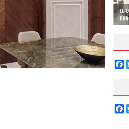
SAINT-GOBAIN IMPTEK – XI CONVENCIÓN
EL 
INTERNACIONAL
DOR
F
F