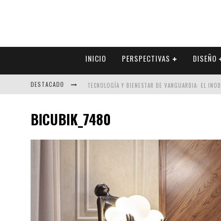
INICIO
PERSPECTIVAS
DISEÑO
DESTACADO
TECNOLOGÍA Y BIENESTAR DE VANGUARDIA: EL INO
SECTOR INMOBILIARIO – RECUPERACIÓN A PASO FI
BICUBIK_7480
ALEXANDRA BEDOYA – LA CONSTANCIA DETRÁS DE LA
EL DESPERTAR DE LA CALIDEZ: ACABADOS DORADOS 