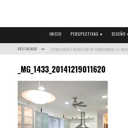
INICIO
PERSPECTIVAS
DISEÑO
DESTACADO
TECNOLOGÍA Y BIENESTAR DE VANGUARDIA: EL INO
SECTOR INMOBILIARIO – RECUPERACIÓN A PASO FI
_MG_1433_20141219011620
ALEXANDRA BEDOYA – LA CONSTANCIA DETRÁS DE LA
EL DESPERTAR DE LA CALIDEZ: ACABADOS DORADOS 