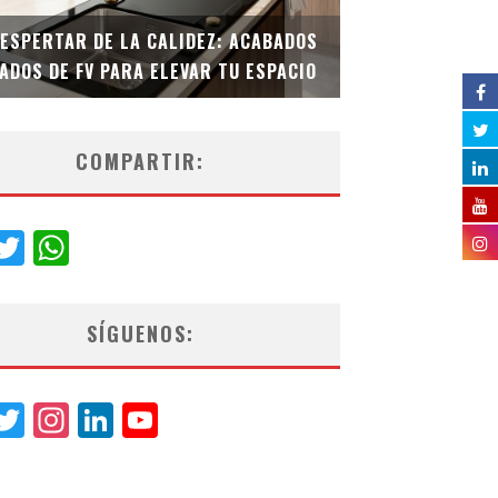
DESPERTAR DE LA CALIDEZ: ACABADOS
TECNOLOGÍA Y B
ADOS DE FV PARA ELEVAR TU ESPACIO
EL INODORO INT
COMPARTIR:
acebook
Twitter
WhatsApp
SÍGUENOS:
acebook
Twitter
Instagram
LinkedIn
YouTube
Channel