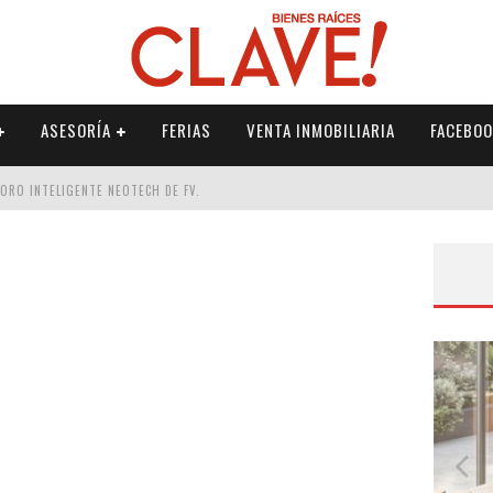
ASESORÍA
FERIAS
VENTA INMOBILIARIA
FACEBOO
DORO INTELIGENTE NEOTECH DE FV.
RME
 PALETERÍA
DE FV PARA ELEVAR TU ESPACIO