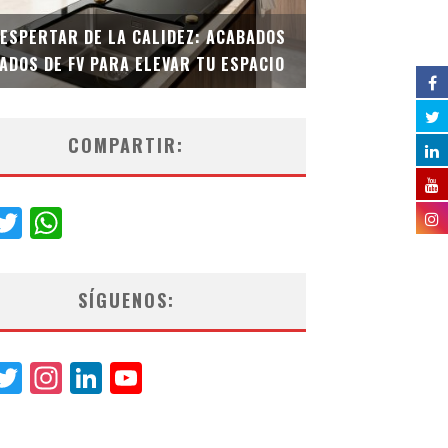
DESPERTAR DE LA CALIDEZ: ACABADOS
TECNOLOGÍA Y B
ADOS DE FV PARA ELEVAR TU ESPACIO
EL INODORO INT
COMPARTIR:
acebook
Twitter
WhatsApp
SÍGUENOS:
acebook
Twitter
Instagram
LinkedIn
YouTube
Channel