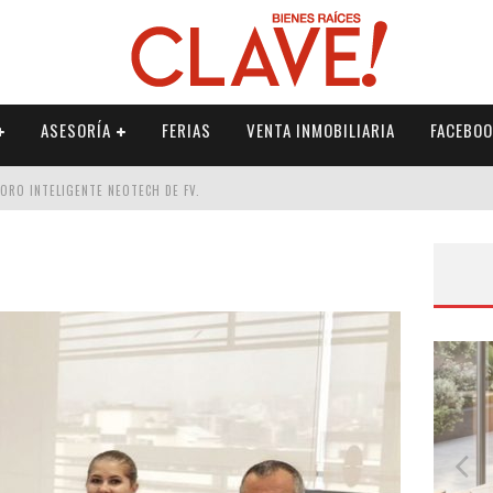
ASESORÍA
FERIAS
VENTA INMOBILIARIA
FACEBOO
DORO INTELIGENTE NEOTECH DE FV.
RME
 PALETERÍA
DE FV PARA ELEVAR TU ESPACIO