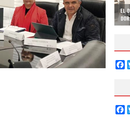
SAINT-GOBAIN IMPTEK – XI CONVENCIÓN
EL 
INTERNACIONAL
DOR
F
F