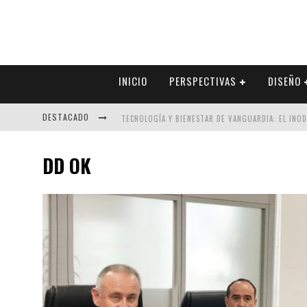
INICIO
PERSPECTIVAS
DISEÑO
DESTACADO
TECNOLOGÍA Y BIENESTAR DE VANGUARDIA: EL INO
SECTOR INMOBILIARIO – RECUPERACIÓN A PASO FI
DD OK
ALEXANDRA BEDOYA – LA CONSTANCIA DETRÁS DE LA
EL DESPERTAR DE LA CALIDEZ: ACABADOS DORADOS 