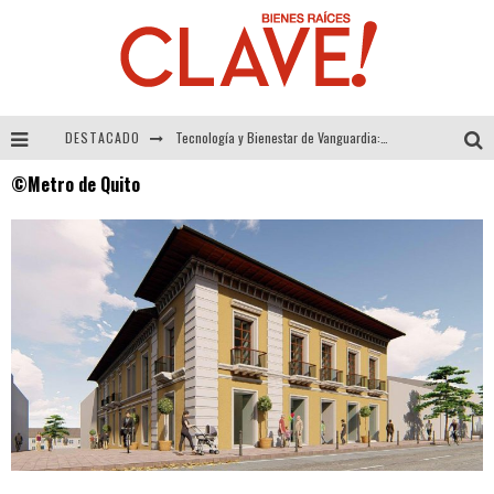
DESTACADO
Tecnología y Bienestar de Vanguardia: El Inodoro Inteligente Neotech de FV.
©Metro de Quito
Sector Inmobiliario – recuperación a paso firme
Alexandra Bedoya – La Constancia detrás de La Paletería
El Despertar de la Calidez: Acabados Dorados de FV para Elevar tu Espacio