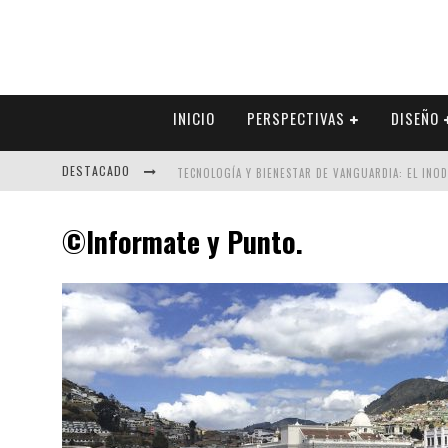
INICIO
PERSPECTIVAS
DISEÑO
DESTACADO
TECNOLOGÍA Y BIENESTAR DE VANGUARDIA: EL INO
SECTOR INMOBILIARIO – RECUPERACIÓN A PASO FI
©Informate y Punto.
ALEXANDRA BEDOYA – LA CONSTANCIA DETRÁS DE LA
EL DESPERTAR DE LA CALIDEZ: ACABADOS DORADOS 