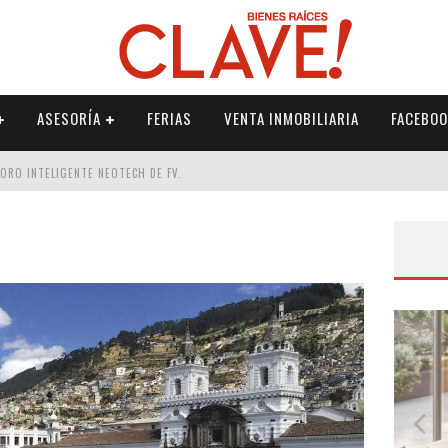
ASESORÍA
FERIAS
VENTA INMOBILIARIA
FACEBOO
DORO INTELIGENTE NEOTECH DE FV.
RME
 PALETERÍA
DE FV PARA ELEVAR TU ESPACIO