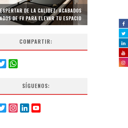
DESPERTAR DE LA CALIDEZ: ACABADOS
TECNOLOGÍA Y B
ADOS DE FV PARA ELEVAR TU ESPACIO
EL INODORO INT
COMPARTIR:
acebook
Twitter
WhatsApp
SÍGUENOS:
acebook
Twitter
Instagram
LinkedIn
YouTube
Channel