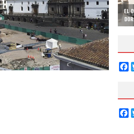
SAINT-GOBAIN IMPTEK – XI CONVENCIÓN
EL 
INTERNACIONAL
DOR
F
F