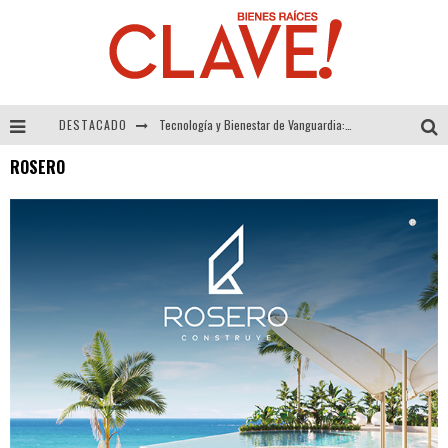
DESTACADO
Tecnología y Bienestar de Vanguardia: El Inodoro Inteligente Neotech de FV.
ROSERO
Sector Inmobiliario – recuperación a paso firme
Alexandra Bedoya – La Constancia detrás de La Paletería
El Despertar de la Calidez: Acabados Dorados de FV para Elevar tu Espacio