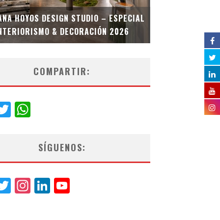
MULTIOFICINA
ANA HOYOS DESIGN STUDIO – ESPECIAL
ESPECIAL INT
NTERIORISMO & DECORACIÓN 2026
COMPARTIR:
acebook
Twitter
WhatsApp
SÍGUENOS:
acebook
Twitter
Instagram
LinkedIn
YouTube
Channel