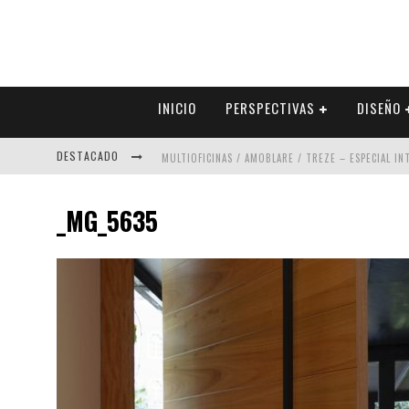
INICIO
PERSPECTIVAS
DISEÑO
DESTACADO
MULTIOFICINAS / AMOBLARE / TREZE – ESPECIAL I
ABAD VERGARA ARQUITECTOS – ESPECIAL INTERIOR
_MG_5635
COLINEAL – ESPECIAL INTERIORISMO & DECORACIÓN
ADRIANA HOYOS DESIGN STUDIO – ESPECIAL INTER