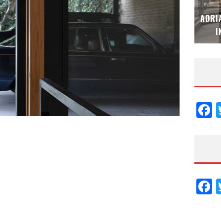
MUBB DESIGN STUDIO – ESPECIAL
ADRI
INTERIORISMO & DECORACIÓN 2026
I
F
F