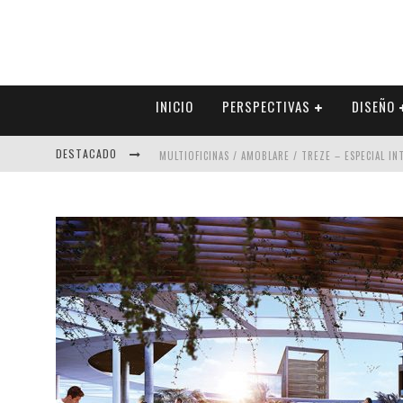
INICIO
PERSPECTIVAS
DISEÑO
DESTACADO
MULTIOFICINAS / AMOBLARE / TREZE – ESPECIAL I
ABAD VERGARA ARQUITECTOS – ESPECIAL INTERIOR
COLINEAL – ESPECIAL INTERIORISMO & DECORACIÓN
ADRIANA HOYOS DESIGN STUDIO – ESPECIAL INTER