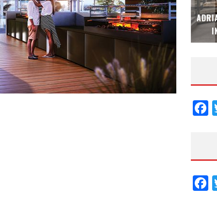
MUBB DESIGN STUDIO – ESPECIAL
ADRI
INTERIORISMO & DECORACIÓN 2026
I
F
F