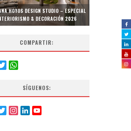
MULTIOFICINA
ANA HOYOS DESIGN STUDIO – ESPECIAL
ESPECIAL INT
NTERIORISMO & DECORACIÓN 2026
COMPARTIR:
acebook
Twitter
WhatsApp
SÍGUENOS:
acebook
Twitter
Instagram
LinkedIn
YouTube
Channel