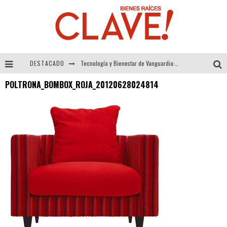
DESTACADO
Tecnología y Bienestar de Vanguardia: El Inodoro Inteligente Neotech de FV.
POLTRONA_BOMBOX_ROJA_20120628024814
Sector Inmobiliario – recuperación a paso firme
Alexandra Bedoya – La Constancia detrás de La Paletería
El Despertar de la Calidez: Acabados Dorados de FV para Elevar tu Espacio