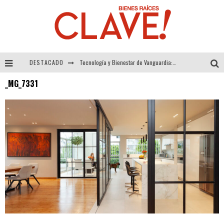
DESTACADO
Tecnología y Bienestar de Vanguardia: El Inodoro Inteligente Neotech de FV.
_MG_7331
Sector Inmobiliario – recuperación a paso firme
Alexandra Bedoya – La Constancia detrás de La Paletería
El Despertar de la Calidez: Acabados Dorados de FV para Elevar tu Espacio