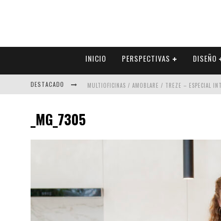
INICIO
PERSPECTIVAS
DISEÑO
DESTACADO
MULTIOFICINAS / AMOBLARE / TREZE – ESPECIAL I
ABAD VERGARA ARQUITECTOS – ESPECIAL INTERIOR
_MG_7305
COLINEAL – ESPECIAL INTERIORISMO & DECORACIÓN
ADRIANA HOYOS DESIGN STUDIO – ESPECIAL INTER