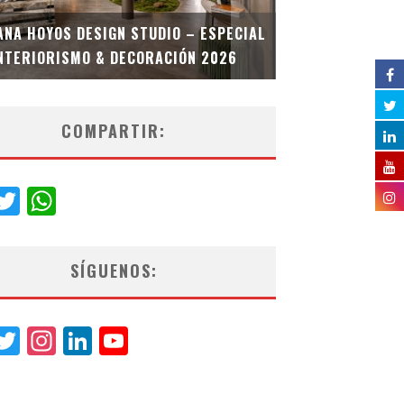
MULTIOFICINA
ANA HOYOS DESIGN STUDIO – ESPECIAL
ESPECIAL INT
NTERIORISMO & DECORACIÓN 2026
COMPARTIR:
acebook
Twitter
WhatsApp
SÍGUENOS:
acebook
Twitter
Instagram
LinkedIn
YouTube
Channel