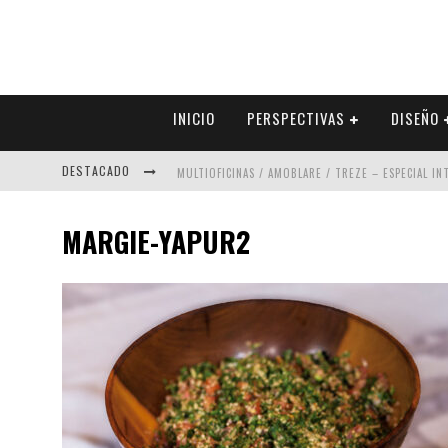
INICIO
PERSPECTIVAS
DISEÑO
DESTACADO
MULTIOFICINAS / AMOBLARE / TREZE – ESPECIAL I
ABAD VERGARA ARQUITECTOS – ESPECIAL INTERIOR
MARGIE-YAPUR2
COLINEAL – ESPECIAL INTERIORISMO & DECORACIÓN
ADRIANA HOYOS DESIGN STUDIO – ESPECIAL INTER