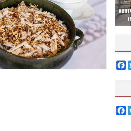
MUBB DESIGN STUDIO – ESPECIAL
ADRI
INTERIORISMO & DECORACIÓN 2026
I
F
F