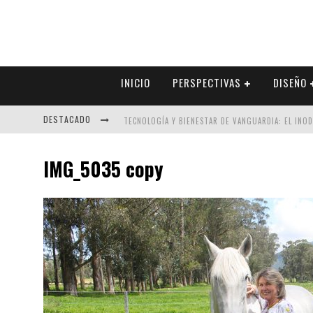
INICIO
PERSPECTIVAS
DISEÑO
DESTACADO
TECNOLOGÍA Y BIENESTAR DE VANGUARDIA: EL INO
SECTOR INMOBILIARIO – RECUPERACIÓN A PASO FI
IMG_5035 copy
ALEXANDRA BEDOYA – LA CONSTANCIA DETRÁS DE LA
EL DESPERTAR DE LA CALIDEZ: ACABADOS DORADOS 