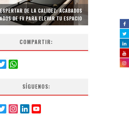
DESPERTAR DE LA CALIDEZ: ACABADOS
TECNOLOGÍA Y B
ADOS DE FV PARA ELEVAR TU ESPACIO
EL INODORO INT
COMPARTIR:
acebook
Twitter
WhatsApp
SÍGUENOS:
acebook
Twitter
Instagram
LinkedIn
YouTube
Channel