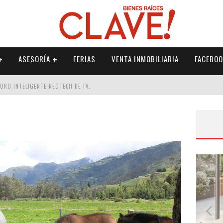
ASESORÍA
FERIAS
VENTA INMOBILIARIA
FACEBOO
DORO INTELIGENTE NEOTECH DE FV.
RME
 PALETERÍA
DE FV PARA ELEVAR TU ESPACIO