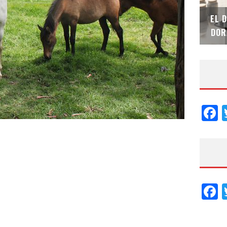
SAINT-GOBAIN IMPTEK – XI CONVENCIÓN
EL 
INTERNACIONAL
DOR
F
F