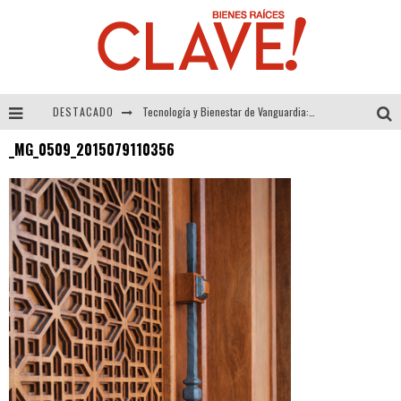
DESTACADO
Tecnología y Bienestar de Vanguardia: El Inodoro Inteligente Neotech de FV.
_MG_0509_2015079110356
Sector Inmobiliario – recuperación a paso firme
Alexandra Bedoya – La Constancia detrás de La Paletería
El Despertar de la Calidez: Acabados Dorados de FV para Elevar tu Espacio