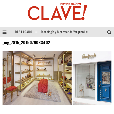
DESTACADO
Tecnología y Bienestar de Vanguardia: El Inodoro Inteligente Neotech de FV.
_mg_7815_2015079083402
Sector Inmobiliario – recuperación a paso firme
Alexandra Bedoya – La Constancia detrás de La Paletería
El Despertar de la Calidez: Acabados Dorados de FV para Elevar tu Espacio