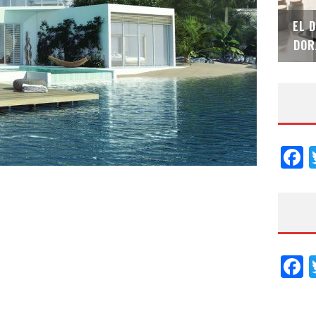
SAINT-GOBAIN IMPTEK – XI CONVENCIÓN
EL 
INTERNACIONAL
DOR
F
F