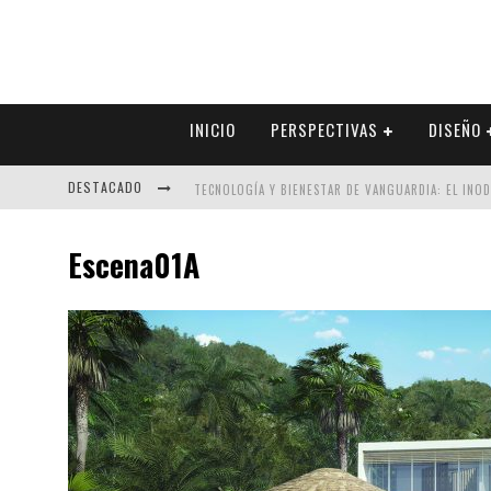
INICIO
PERSPECTIVAS
DISEÑO
DESTACADO
TECNOLOGÍA Y BIENESTAR DE VANGUARDIA: EL INO
SECTOR INMOBILIARIO – RECUPERACIÓN A PASO FI
Escena01A
ALEXANDRA BEDOYA – LA CONSTANCIA DETRÁS DE LA
EL DESPERTAR DE LA CALIDEZ: ACABADOS DORADOS 