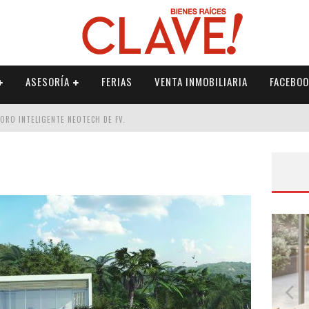
ASESORÍA
FERIAS
VENTA INMOBILIARIA
FACEBOO
DORO INTELIGENTE NEOTECH DE FV.
RME
 PALETERÍA
DE FV PARA ELEVAR TU ESPACIO