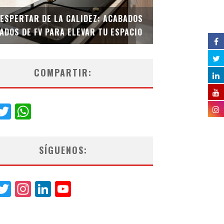
DESPERTAR DE LA CALIDEZ: ACABADOS
TECNOLOGÍA Y B
ADOS DE FV PARA ELEVAR TU ESPACIO
EL INODORO INT
COMPARTIR:
acebook
Twitter
WhatsApp
SÍGUENOS:
acebook
Twitter
Instagram
LinkedIn
YouTube
Channel