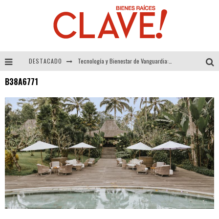
DESTACADO
Tecnología y Bienestar de Vanguardia: El Inodoro Inteligente Neotech de FV.
B38A6771
Sector Inmobiliario – recuperación a paso firme
Alexandra Bedoya – La Constancia detrás de La Paletería
El Despertar de la Calidez: Acabados Dorados de FV para Elevar tu Espacio