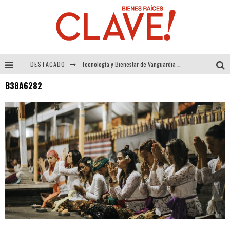
DESTACADO
Tecnología y Bienestar de Vanguardia: El Inodoro Inteligente Neotech de FV.
B38A6282
Sector Inmobiliario – recuperación a paso firme
Alexandra Bedoya – La Constancia detrás de La Paletería
El Despertar de la Calidez: Acabados Dorados de FV para Elevar tu Espacio