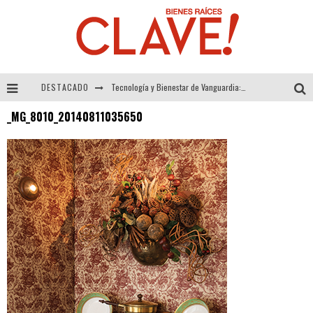
DESTACADO
Tecnología y Bienestar de Vanguardia: El Inodoro Inteligente Neotech de FV.
_MG_8010_20140811035650
Sector Inmobiliario – recuperación a paso firme
Alexandra Bedoya – La Constancia detrás de La Paletería
El Despertar de la Calidez: Acabados Dorados de FV para Elevar tu Espacio