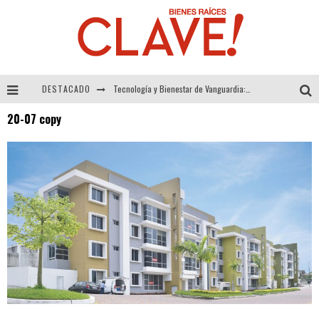
DESTACADO
Tecnología y Bienestar de Vanguardia: El Inodoro Inteligente Neotech de FV.
20-07 copy
Sector Inmobiliario – recuperación a paso firme
Alexandra Bedoya – La Constancia detrás de La Paletería
El Despertar de la Calidez: Acabados Dorados de FV para Elevar tu Espacio