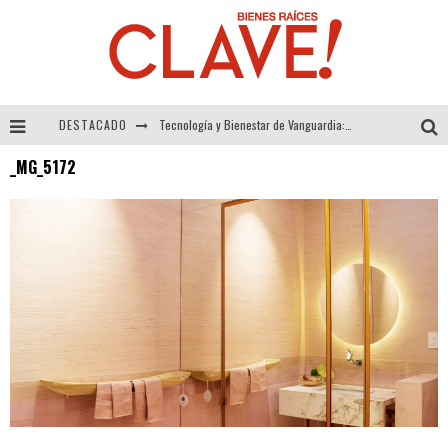
DESTACADO
Tecnología y Bienestar de Vanguardia: El Inodoro Inteligente Neotech de FV.
_MG_5172
Sector Inmobiliario – recuperación a paso firme
Alexandra Bedoya – La Constancia detrás de La Paletería
El Despertar de la Calidez: Acabados Dorados de FV para Elevar tu Espacio