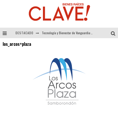
DESTACADO
Tecnología y Bienestar de Vanguardia: El Inodoro Inteligente Neotech de FV.
los_arcos+plaza
Sector Inmobiliario – recuperación a paso firme
Alexandra Bedoya – La Constancia detrás de La Paletería
El Despertar de la Calidez: Acabados Dorados de FV para Elevar tu Espacio