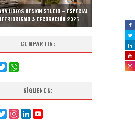
MULTIOFICINA
ANA HOYOS DESIGN STUDIO – ESPECIAL
ESPECIAL INT
NTERIORISMO & DECORACIÓN 2026
COMPARTIR:
acebook
Twitter
WhatsApp
SÍGUENOS:
acebook
Twitter
Instagram
LinkedIn
YouTube
Channel