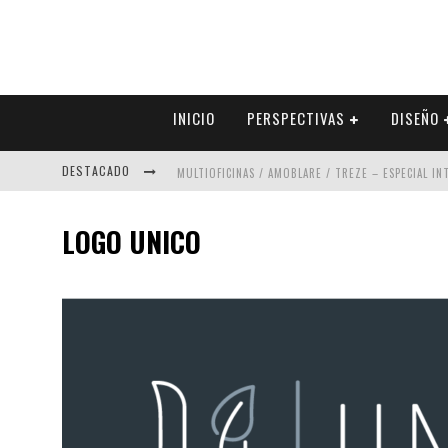
INICIO
PERSPECTIVAS
DISEÑO
DESTACADO
MULTIOFICINAS / AMOBLARE / TREZE – ESPECIAL I
ABAD VERGARA ARQUITECTOS – ESPECIAL INTERIOR
LOGO UNICO
COLINEAL – ESPECIAL INTERIORISMO & DECORACIÓN
ADRIANA HOYOS DESIGN STUDIO – ESPECIAL INTER