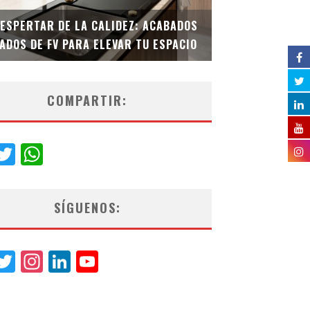
DESPERTAR DE LA CALIDEZ: ACABADOS
TECNOLOGÍA Y B
ADOS DE FV PARA ELEVAR TU ESPACIO
EL INODORO INT
COMPARTIR:
acebook
Twitter
WhatsApp
SÍGUENOS:
acebook
Twitter
Instagram
LinkedIn
YouTube
Channel