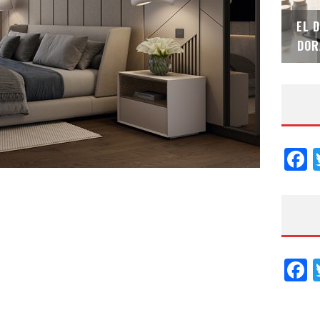
SAINT-GOBAIN IMPTEK – XI CONVENCIÓN
EL 
INTERNACIONAL
DOR
F
F