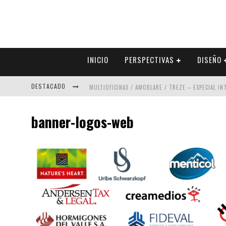
INICIO
PERSPECTIVAS
DISEÑO
DESTACADO
MULTIOFICINAS / AMOBLARE / TREZE – ESPECIAL I
ABAD VERGARA ARQUITECTOS – ESPECIAL INTERIOR
banner-logos-web
COLINEAL – ESPECIAL INTERIORISMO & DECORACIÓN
ADRIANA HOYOS DESIGN STUDIO – ESPECIAL INTER