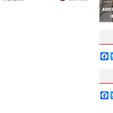
MUBB DESIGN STUDIO – ESPECIAL
ADRI
INTERIORISMO & DECORACIÓN 2026
I
F
F