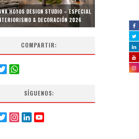
MULTIOFICINA
ANA HOYOS DESIGN STUDIO – ESPECIAL
ESPECIAL INT
NTERIORISMO & DECORACIÓN 2026
COMPARTIR:
acebook
Twitter
WhatsApp
SÍGUENOS:
acebook
Twitter
Instagram
LinkedIn
YouTube
Channel