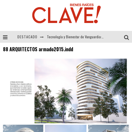
DESTACADO
Tecnología y Bienestar de Vanguardia: El Inodoro Inteligente Neotech de FV.
88 ARQUITECTOS armado2015.indd
Sector Inmobiliario – recuperación a paso firme
Alexandra Bedoya – La Constancia detrás de La Paletería
El Despertar de la Calidez: Acabados Dorados de FV para Elevar tu Espacio