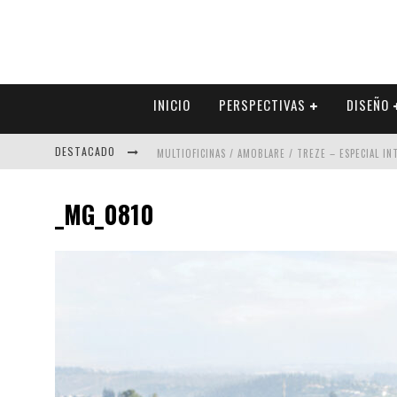
INICIO
PERSPECTIVAS
DISEÑO
DESTACADO
MULTIOFICINAS / AMOBLARE / TREZE – ESPECIAL I
ABAD VERGARA ARQUITECTOS – ESPECIAL INTERIOR
_MG_0810
COLINEAL – ESPECIAL INTERIORISMO & DECORACIÓN
ADRIANA HOYOS DESIGN STUDIO – ESPECIAL INTER