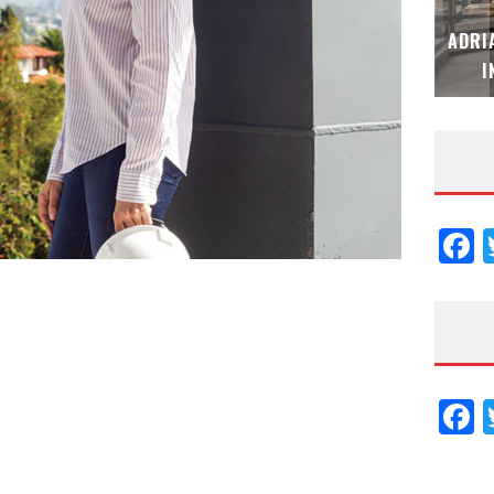
MUBB DESIGN STUDIO – ESPECIAL
ADRI
INTERIORISMO & DECORACIÓN 2026
I
F
F