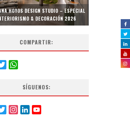
MULTIOFICINA
ANA HOYOS DESIGN STUDIO – ESPECIAL
ESPECIAL INT
NTERIORISMO & DECORACIÓN 2026
COMPARTIR:
acebook
Twitter
WhatsApp
SÍGUENOS:
acebook
Twitter
Instagram
LinkedIn
YouTube
Channel