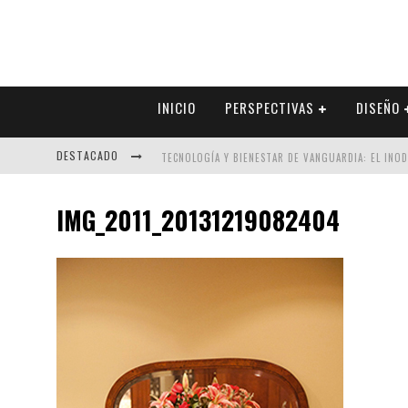
INICIO
PERSPECTIVAS
DISEÑO
DESTACADO
TECNOLOGÍA Y BIENESTAR DE VANGUARDIA: EL INO
SECTOR INMOBILIARIO – RECUPERACIÓN A PASO FI
IMG_2011_20131219082404
ALEXANDRA BEDOYA – LA CONSTANCIA DETRÁS DE LA
EL DESPERTAR DE LA CALIDEZ: ACABADOS DORADOS 