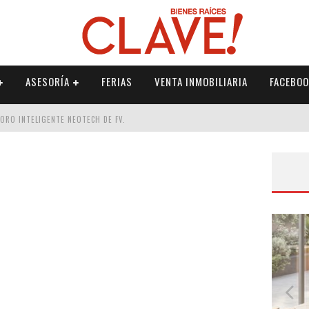
ASESORÍA
FERIAS
VENTA INMOBILIARIA
FACEBOO
DORO INTELIGENTE NEOTECH DE FV.
RME
 PALETERÍA
DE FV PARA ELEVAR TU ESPACIO