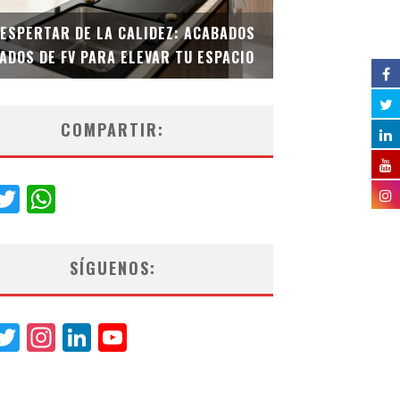
DESPERTAR DE LA CALIDEZ: ACABADOS
TECNOLOGÍA Y B
ADOS DE FV PARA ELEVAR TU ESPACIO
EL INODORO INT
COMPARTIR:
acebook
Twitter
WhatsApp
SÍGUENOS:
acebook
Twitter
Instagram
LinkedIn
YouTube
Channel