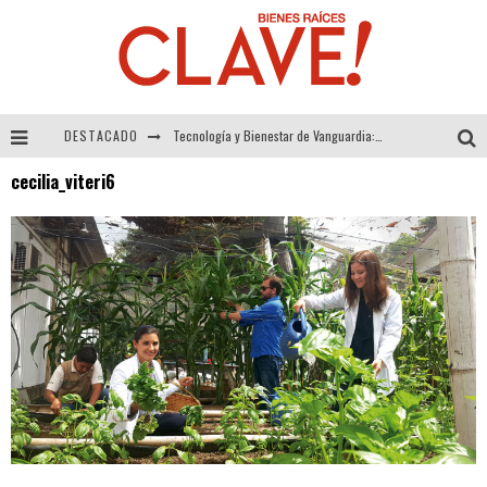
DESTACADO
Tecnología y Bienestar de Vanguardia: El Inodoro Inteligente Neotech de FV.
cecilia_viteri6
Sector Inmobiliario – recuperación a paso firme
Alexandra Bedoya – La Constancia detrás de La Paletería
El Despertar de la Calidez: Acabados Dorados de FV para Elevar tu Espacio