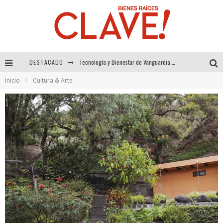
DESTACADO
Sector Inmobiliario – recuperación a paso firme
Inicio
Cultura & Arte
Alexandra Bedoya – La Constancia detrás de La Paletería
El Despertar de la Calidez: Acabados Dorados de FV para Elevar tu Espacio
Tecnología y Bienestar de Vanguardia: El Inodoro Inteligente Neotech de FV.