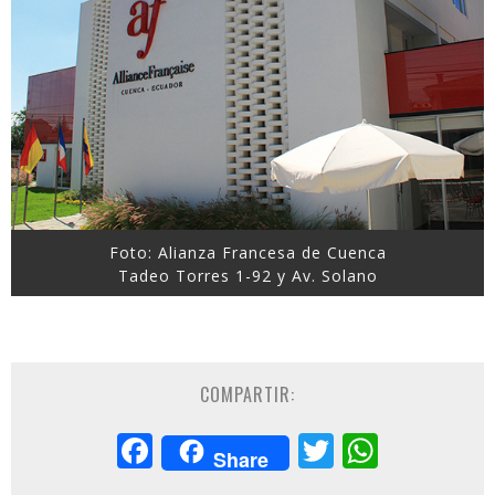
Foto: Alianza Francesa de Cuenca
Tadeo Torres 1-92 y Av. Solano
COMPARTIR:
Facebook
Twitter
Whats
Share