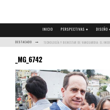
INICIO
PERSPECTIVAS
DISEÑO
DESTACADO
TECNOLOGÍA Y BIENESTAR DE VANGUARDIA: EL INO
SECTOR INMOBILIARIO – RECUPERACIÓN A PASO FI
_MG_6742
ALEXANDRA BEDOYA – LA CONSTANCIA DETRÁS DE LA
EL DESPERTAR DE LA CALIDEZ: ACABADOS DORADOS 