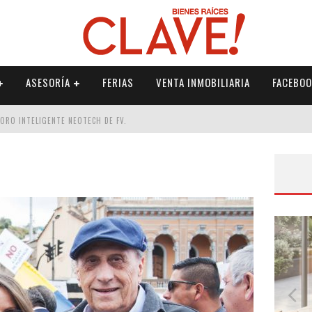
ASESORÍA
FERIAS
VENTA INMOBILIARIA
FACEBOO
DORO INTELIGENTE NEOTECH DE FV.
RME
 PALETERÍA
DE FV PARA ELEVAR TU ESPACIO