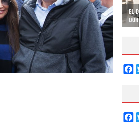
SAINT-GOBAIN IMPTEK – XI CONVENCIÓN
EL 
INTERNACIONAL
DOR
F
F