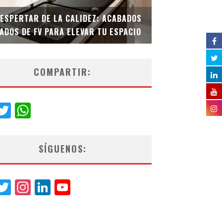
DESPERTAR DE LA CALIDEZ: ACABADOS
TECNOLOGÍA Y B
ADOS DE FV PARA ELEVAR TU ESPACIO
EL INODORO INT
COMPARTIR:
acebook
Twitter
WhatsApp
SÍGUENOS:
acebook
Twitter
Instagram
LinkedIn
YouTube
Channel